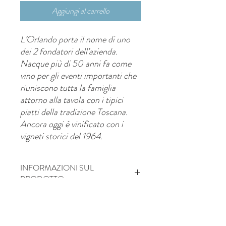
Aggiungi al carrello
L’Orlando porta il nome di uno
dei 2 fondatori dell’azienda.
Nacque più di 50 anni fa come
vino per gli eventi importanti che
riuniscono tutta la famiglia
attorno alla tavola con i tipici
piatti della tradizione Toscana.
Ancora oggi è vinificato con i
vigneti storici del 1964.
INFORMAZIONI SUL
PRODOTTO
Zona produzione
San Donato, Vinci FI
POLITICA SU RESI E RIMBORSI
Suolo:
Terreno collinare prevalentemente
argilloso, alle pendici del Montalbano –