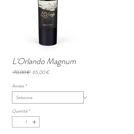
L'Orlando Magnum
Prezzo
Prezzo
 70,00 € 
65,00 €
regolare
scontato
Annata
*
Quantità
*